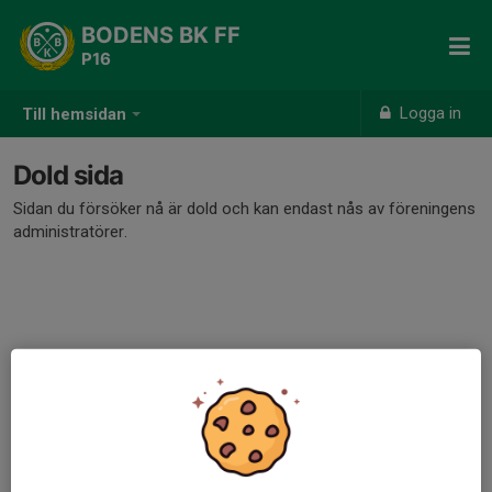
BODENS BK FF
P16
Logga in
Till hemsidan
Dold sida
Sidan du försöker nå är dold och kan endast nås av föreningens
administratörer.