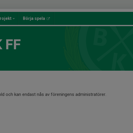
rojekt
Börja spela
 FF
old och kan endast nås av föreningens administratörer.