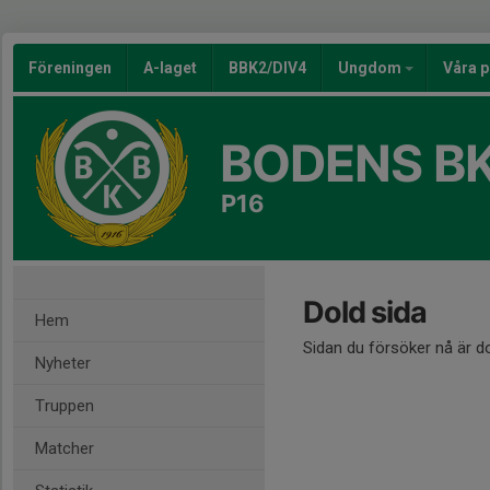
Föreningen
A-laget
BBK2/DIV4
Ungdom
Våra p
BODENS BK
P16
Dold sida
Hem
Sidan du försöker nå är d
Nyheter
Truppen
Matcher