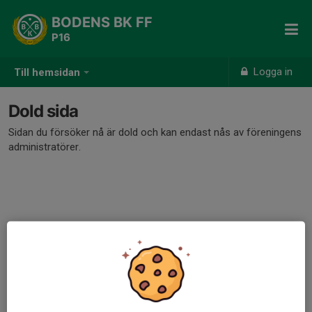
BODENS BK FF
P16
Logga in
Till hemsidan
Dold sida
Sidan du försöker nå är dold och kan endast nås av föreningens
administratörer.