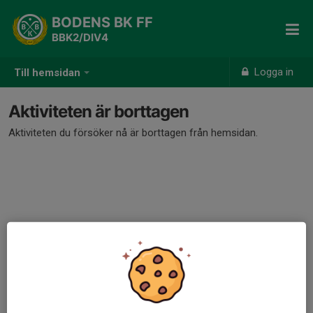
BODENS BK FF
BBK2/DIV4
Logga in
Till hemsidan
Aktiviteten är borttagen
Aktiviteten du försöker nå är borttagen från hemsidan.