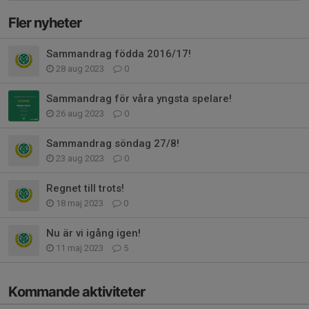
Fler nyheter
Sammandrag födda 2016/17!
28 aug 2023
0
Sammandrag för våra yngsta spelare!
26 aug 2023
0
Sammandrag söndag 27/8!
23 aug 2023
0
Regnet till trots!
18 maj 2023
0
Nu är vi igång igen!
11 maj 2023
5
Kommande aktiviteter