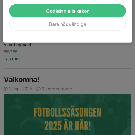
Godkänn alla kakor
Nu kör vi!
Bara nödvändiga
Nu är säsongen 2026 igång på Björknäsvallens konstgräs och
ledarna planerar för fullt matcher och cuper.
Kolla i kalendern när vi har våra träningstider.
Vi är taggade!
💚🤍💚
Läs mer
Välkomna!
14 apr 2025
0 kommentarer