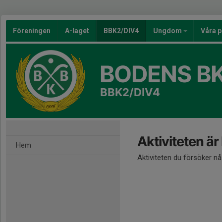
Föreningen
A-laget
BBK2/DIV4
Ungdom
Våra p
BODENS BK
BBK2/DIV4
Aktiviteten är
Hem
Aktiviteten du försöker n