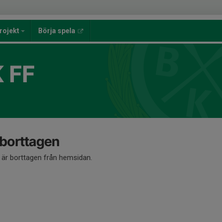
rojekt
Börja spela
 FF
 borttagen
å är borttagen från hemsidan.