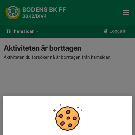
BODENS BK FF
BBK2/DIV4
Logga in
Till hemsidan
Aktiviteten är borttagen
Aktiviteten du försöker nå är borttagen från hemsidan.