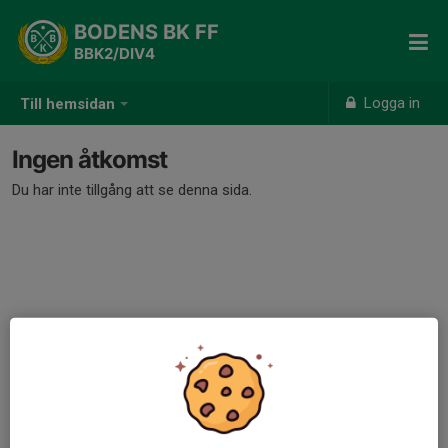
BODENS BK FF
BBK2/DIV4
Logga in
Till hemsidan
Ingen åtkomst
Du har inte tillgång att se denna sida.