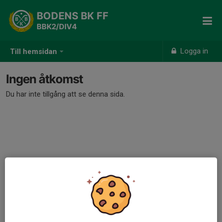
BODENS BK FF
BBK2/DIV4
Logga in
Till hemsidan
Ingen åtkomst
Du har inte tillgång att se denna sida.