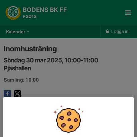
BODENS BK FF
P2013
Logga in
Kalender
Inomhusträning
Söndag 30 mar 2025, 10:00-11:00
Pjäshallen
Samling: 10:00