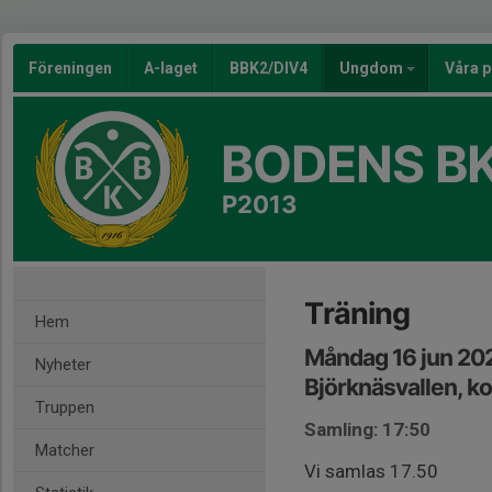
Föreningen
A-laget
BBK2/DIV4
Ungdom
Våra p
BODENS BK
P2013
Träning
Hem
Måndag 16 jun 20
Nyheter
Björknäsvallen, k
Truppen
Samling: 17:50
Matcher
Vi samlas 17.50