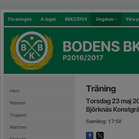
Föreningen
A-laget
BBK2/DIV4
Ungdom
Våra p
BODENS BK
P2016/2017
Träning
Hem
Torsdag 23 maj 2
Nyheter
Björknäs Konstgr
Truppen
Samling: 17:50
Matcher