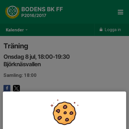
BODENS BK FF
P2016/2017
Logga in
Kalender
Träning
Onsdag 8 jul, 18:00-19:30
Björknäsvallen
Samling: 18:00