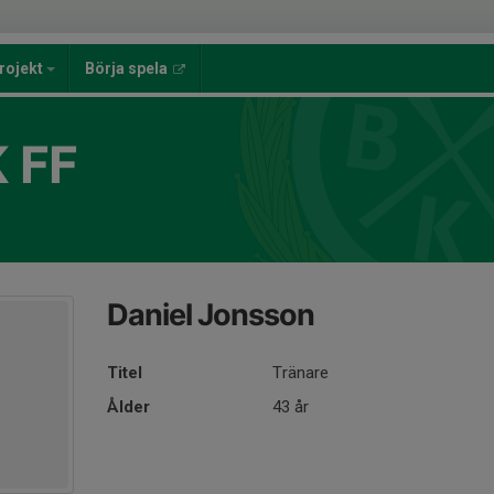
rojekt
Börja spela
 FF
Daniel Jonsson
Titel
Tränare
Ålder
43 år