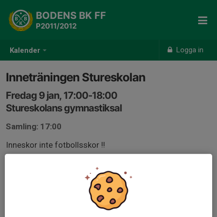
BODENS BK FF
P2011/2012
Logga in
Kalender
Inneträningen Stureskolan
Fredag 9 jan, 17:00-18:00
Stureskolans gymnastiksal
Samling: 17:00
Inneskor inte fotbollsskor !!