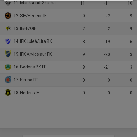
11. Munksund-Skuthamns SK
11
-11
10
12. SIF/Hedens IF
9
-2
9
13. IBFF/ÖIF
7
-2
9
14. IFK Luleå/Lira BK
8
-19
6
15. IFK Arvidsjaur FK
9
-20
3
16. Bodens BK FF
8
-21
3
17. Kiruna FF
0
0
0
18. Hedens IF
0
0
0