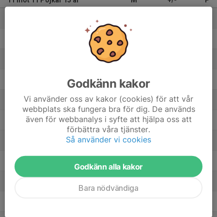
11 mot 11 Pojkar 15 år
M
+/-
P
1. Storfors AIK
10
19
25
2. IFK Kalix
9
1
18
3. Gammelstads IF Grön
8
20
15
4. Gällivare SK Vit
7
13
15
Godkänn kakor
Vi använder oss av kakor (cookies) för att vår
5. Gällivare SK Röd
6
12
15
webbplats ska fungera bra för dig. De används
även för webbanalys i syfte att hjälpa oss att
6. Piteå IF FF
8
-1
15
förbättra våra tjänster.
Så använder vi cookies
7. Luleå FC
8
8
13
8. Gammelstads IF Vit
8
6
13
Godkänn alla kakor
9. Lira BK /IFK Luleå
6
1
12
Bara nödvändiga
10. Luleå SK
8
-4
12