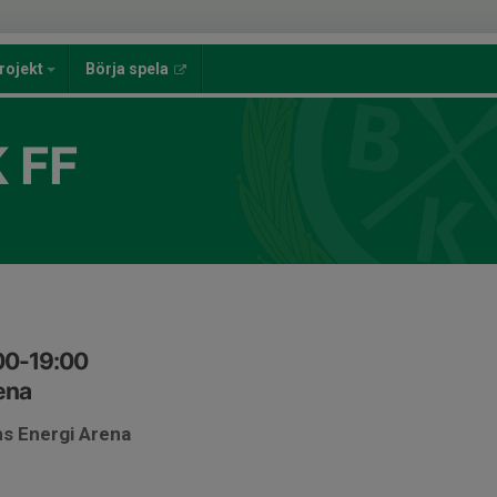
rojekt
Börja spela
 FF
00-19:00
ena
ns Energi Arena