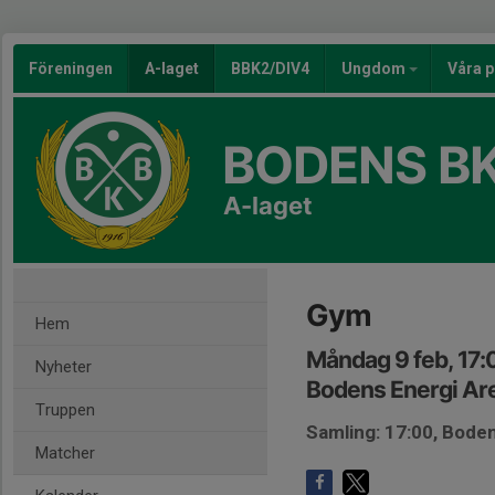
Föreningen
A-laget
BBK2/DIV4
Ungdom
Våra p
BODENS BK
A-laget
Gym
Hem
Måndag 9 feb, 17:
Nyheter
Bodens Energi Ar
Truppen
Samling: 17:00, Bode
Matcher