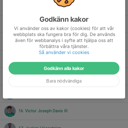
7. Adam Benson
Godkänn kakor
9. Muis Bello
Vi använder oss av kakor (cookies) för att vår
webbplats ska fungera bra för dig. De används
även för webbanalys i syfte att hjälpa oss att
10. Kayden Dugas
förbättra våra tjänster.
Så använder vi cookies
11. Islam Burman
Godkänn alla kakor
14. Jack Nilsson
Bara nödvändiga
15. Malte Barsk
16. Victor Joseph Davis III