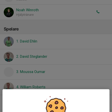
Noah Winroth
Hjälptränare
Spelare
1. David Ehlin
2. David Steglander
3. Moussa Oumar
4. William Roberts
6. Leo Sedunov