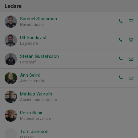
Ledare
Samuel Stridsman
Huvudtränare
Ulf Sundqvist
Lagledare
Stefan Gustafsson
Fotograf
Ann Selini
Administratör
Mattias Winroth
Assisterande tränare
Petro Babii
Materialförvaltare
Tord Jansson
Massör