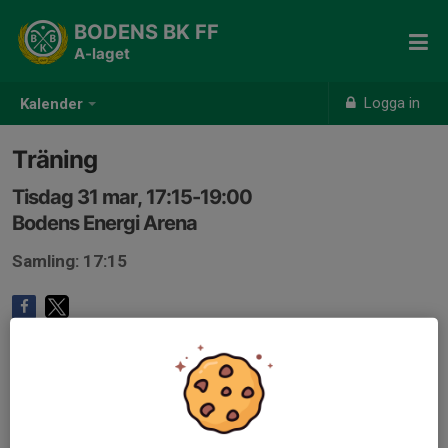
BODENS BK FF
A-laget
Logga in
Kalender
Träning
Tisdag 31 mar, 17:15-19:00
Bodens Energi Arena
Samling: 17:15