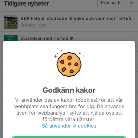
Tidigare nyheter
BBK Fotboll studsade tillbaka och vann mot Täfteå
8 aug, 16:29
Startelvan mot Täfteå IK
8 aug, 12:00
Matchguide: BBK FF–Täfteå IK
8 aug, 08:00
Simon gör comeback i BBK Fotboll
5 aug, 20:15
Godkänn kakor
Hemmamatch på lördag!
Vi använder oss av kakor (cookies) för att vår
5 aug, 13:20
webbplats ska fungera bra för dig. De används
även för webbanalys i syfte att hjälpa oss att
Premiär i moll - Lucksta slog BBK i uppflyttningsserien
förbättra våra tjänster.
Så använder vi cookies
1 aug, 19:16