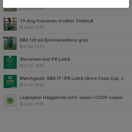
"Vi har visat att vi är på rätt väg"
24 jul, 12:00
19-årig fransman ersätter Videhult
23 jul, 12:00
BBK föll på Björknäsvallens gräs
21 jul, 21:54
Startelvan mot IFK Luleå
21 jul, 18:00
Matchguide: BBK FF–IFK Luleå (Stora Coop Cup, semifinal)
21 jul, 09:00
Lagkapten Häggström inför semin i COOP-cupen
20 jul, 19:55