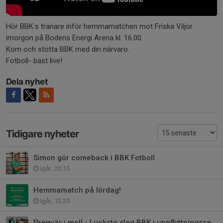
Hör BBK:s tränare inför hemmamatchen mot Friska Viljor
imorgon på Bodens Energi Arena kl. 16.00.
Kom och stötta BBK med din närvaro.
Fotboll- bäst live!
Dela nyhet
Tidigare nyheter
Simon gör comeback i BBK Fotboll
Igår, 20:15
Hemmamatch på lördag!
Igår, 13:20
Premiär i moll - Lucksta slog BBK i uppflyttningsserien