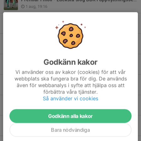
1 aug, 19:16
Startelvan mot Lucksta
1 aug, 15:00
Matchguide: Lucksta IF—BBK FF
1 aug, 09:00
Godkänn kakor
"Jo, visst är jag en fotbollsnörd"
31 jul, 12:00
Vi använder oss av kakor (cookies) för att vår
webbplats ska fungera bra för dig. De används
Roberts inför uppflyttnings seriens start
även för webbanalys i syfte att hjälpa oss att
30 jul, 22:01
förbättra våra tjänster.
Så använder vi cookies
Benson förlänger med BBK Fotboll
29 jul, 09:00
Godkänn alla kakor
Sedunov är tillbaka i BBK Fotboll
Bara nödvändiga
25 jul, 18:00