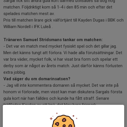
Sargal fick sitt andra gula kort därmed utvisades så dog nog
matchen. Följdriktigt kom så 1-4 i den 85 min och efter det
spelades matchen mest av.
Pris till matchen lirare gick välförtjänt till Kayden Dugas i BBK och
William Nordell i IFK Luleå .
Tränaren Samuel Stridsmans tankar om matchen:
- Det var en match med mycket fysiskt spel och det gillar jag.
Men det känns tungt att förlora. Vi hade alla förutsättningar. Det
var bra väder, mycket folk, vi har visat bra form och spelar ett
derby som är något av årets match. Just därför känns förlusten
extra jobbig.
Vad säger du om domarinsatsen?
- Jag vill inte kommentera domaren så mycket. Det var inte på
honom vi förlorade, men visst kan man diskutera Sargals första
gula kort när han fälldes och kunde ha fått straff. Senare
träffades Kayden av ett knä, det blev bara frispark.
- 0-3-målet i början av andra halvlek var avgörande, men vi sa i
paus att vi skulle kriga i 90 minuter och det gjorde vi. IFK gjorde
det bra, men vi kan också ta med oss mycket som var bra.