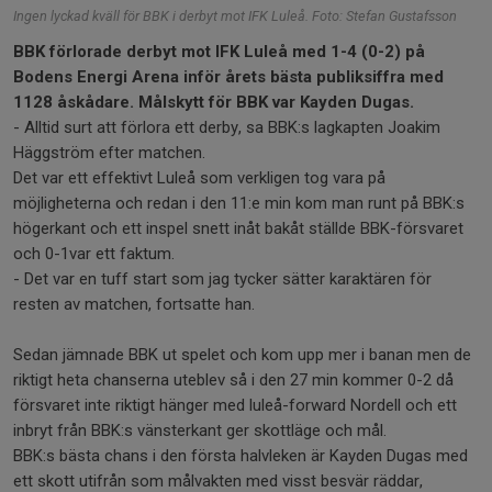
Ingen lyckad kväll för BBK i derbyt mot IFK Luleå. Foto: Stefan Gustafsson
BBK förlorade derbyt mot IFK Luleå med 1-4 (0-2) på
Bodens Energi Arena inför årets bästa publiksiffra med
1128 åskådare. Målskytt för BBK var Kayden Dugas.
- Alltid surt att förlora ett derby, sa BBK:s lagkapten Joakim
Häggström efter matchen.
Det var ett effektivt Luleå som verkligen tog vara på
möjligheterna och redan i den 11:e min kom man runt på BBK:s
högerkant och ett inspel snett inåt bakåt ställde BBK-försvaret
och 0-1var ett faktum.
- Det var en tuff start som jag tycker sätter karaktären för
resten av matchen, fortsatte han.
Sedan jämnade BBK ut spelet och kom upp mer i banan men de
riktigt heta chanserna uteblev så i den 27 min kommer 0-2 då
försvaret inte riktigt hänger med luleå-forward Nordell och ett
inbryt från BBK:s vänsterkant ger skottläge och mål.
BBK:s bästa chans i den första halvleken är Kayden Dugas med
ett skott utifrån som målvakten med visst besvär räddar,