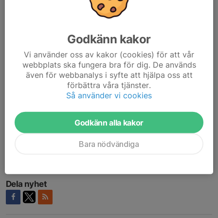
BBK startelva:
David Ehlin- William Roberts, Stefan Meyer, David
Steglander, Joakim Häggström, Tejay Samson, Teodor
Godkänn kakor
Wärne(57) Sargal Amine Hejai, Islam Burman- Muis Bello(88),
Kayden Dugas.
Vi använder oss av kakor (cookies) för att vår
webbplats ska fungera bra för dig. De används
Avbytare:
Adam Benson, Jack Nilsson, Malte Barsk(88), Victor
även för webbanalys i syfte att hjälpa oss att
förbättra våra tjänster.
Davis(57) ,Filmon Abraha,Tor Lejon
Så använder vi cookies
Målen
. 0-1(11) Vide Eriksson, 0-2(27) William Nordell, 0-3(50)
Hugo Bergman, 1-3(55) Kayden Dugas, 1-4(85) Herman
Godkänn alla kakor
Frishammar
Gula kort BBK
. Sargal Amine Hejai(62)(81) och därmed rött kort.
Bara nödvändiga
Text: Per Johansson
Dela nyhet