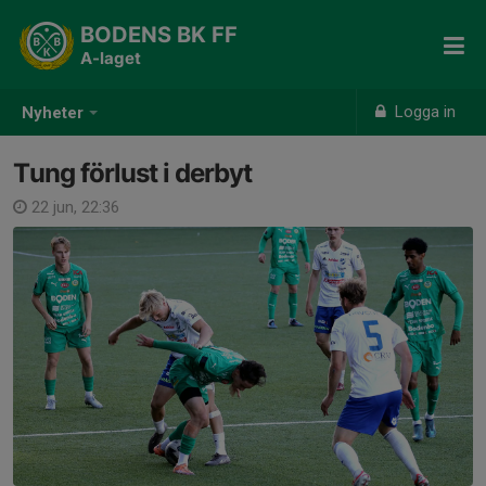
BODENS BK FF
A-laget
Logga in
Nyheter
Tung förlust i derbyt
22 jun, 22:36