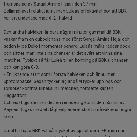
framspelad av Sargal Amine Hejai i den 37 min.
Bollinnehavet relativt jämt men Luleås effektivitet gör att BBK
har ett underläge med 0-2 i halvtid.
Den andra halvleken är bara några minuter gammal då BBK
vaskar fram en dubbelchans med först Sargal Amine Hejai och
sedan Mios Bello i momentet senare. Luleås målis räddar dock
och sätter man inte sina chanser är det svårt att vinna sina
matcher. Typiskt så får Luleå till en kontring på BBK:s chanser
och kan göra 0-3.
- En liknande start som i första halvleken och ännu mer
uppförsbacke. Sedan tycker jag ändå vi rycker upp oss och
försöker komma tillbaka in i matchen, fortsatte kapten
Häggström.
Och visst gjorde man det, en reducering kom i den 55 min av
Kayden Dugas med ett lågt välplacerat skott i målvaktens högra
hörn.
Därefter hade BBK väl så mycket av spelet som IFK men när