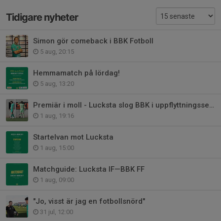
Tidigare nyheter
Simon gör comeback i BBK Fotboll
5 aug, 20:15
Hemmamatch på lördag!
5 aug, 13:20
Premiär i moll - Lucksta slog BBK i uppflyttningsserien
1 aug, 19:16
Startelvan mot Lucksta
1 aug, 15:00
Matchguide: Lucksta IF—BBK FF
1 aug, 09:00
"Jo, visst är jag en fotbollsnörd"
31 jul, 12:00