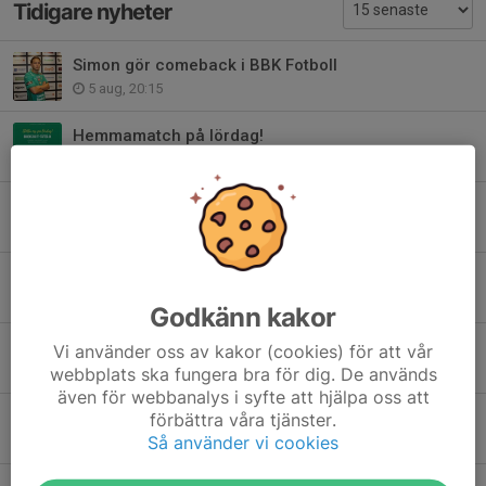
Tidigare nyheter
Simon gör comeback i BBK Fotboll
5 aug, 20:15
Hemmamatch på lördag!
5 aug, 13:20
Premiär i moll - Lucksta slog BBK i uppflyttningsserien
1 aug, 19:16
Startelvan mot Lucksta
1 aug, 15:00
Godkänn kakor
Matchguide: Lucksta IF—BBK FF
Vi använder oss av kakor (cookies) för att vår
1 aug, 09:00
webbplats ska fungera bra för dig. De används
även för webbanalys i syfte att hjälpa oss att
"Jo, visst är jag en fotbollsnörd"
förbättra våra tjänster.
Så använder vi cookies
31 jul, 12:00