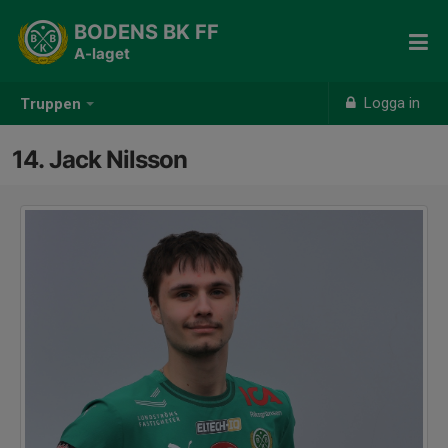
BODENS BK FF
A-laget
Logga in
Truppen
14. Jack Nilsson