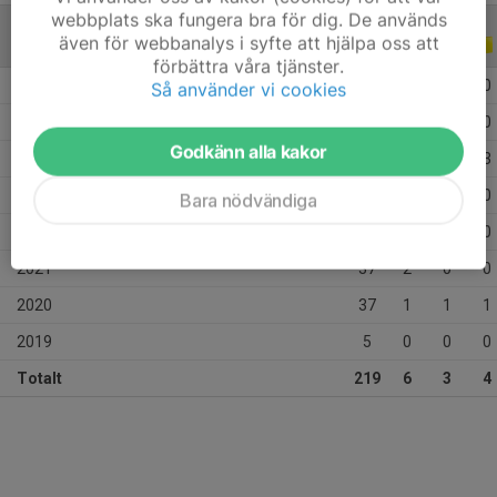
webbplats ska fungera bra för dig. De används
även för webbanalys i syfte att hjälpa oss att
ALLA SERIER
ALLA ÅR
förbättra våra tjänster.
2026
20
1
0
0
Så använder vi cookies
2025
34
0
0
0
Godkänn alla kakor
2024
37
1
0
3
2023
20
0
1
0
Bara nödvändiga
2022
29
1
1
0
2021
37
2
0
0
2020
37
1
1
1
2019
5
0
0
0
Totalt
219
6
3
4