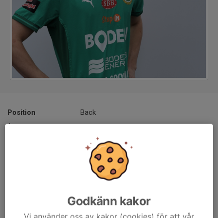
Position
Back
Ålder
22 år
Längd
182 cm
Vikt
70 kg
Tidigare klubbar
Moderklubb Sävast AIF, Hedens IF
Godkänn kakor
Vi använder oss av kakor (cookies) för att vår