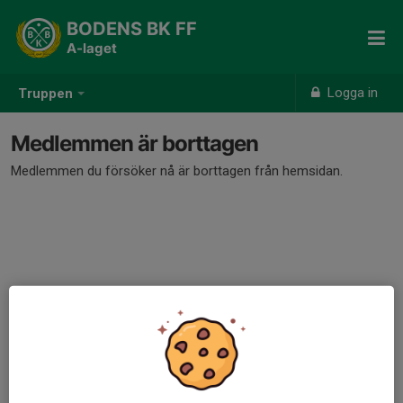
BODENS BK FF
A-laget
Logga in
Truppen
Medlemmen är borttagen
Medlemmen du försöker nå är borttagen från hemsidan.