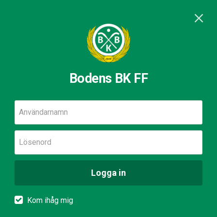
Bodens BK FF
Användarnamn
Lösenord
Logga in
Kom ihåg mig