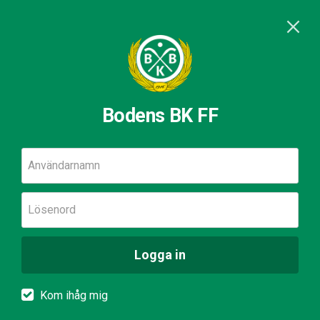
Bodens BK FF
Användarnamn
Lösenord
Logga in
Kom ihåg mig