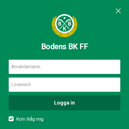
Bodens BK FF
Användarnamn
Lösenord
Logga in
Kom ihåg mig