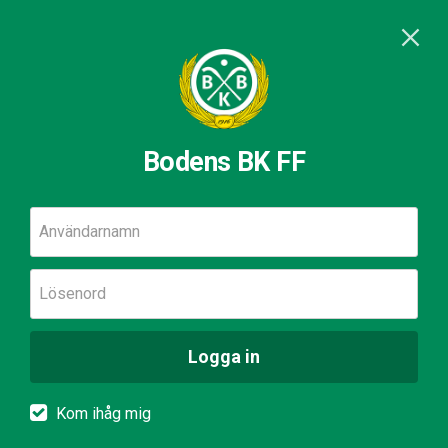
Bodens BK FF
Användarnamn
Lösenord
Logga in
Kom ihåg mig