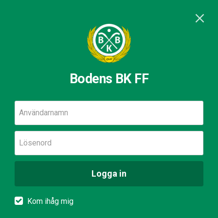
Bodens BK FF
Användarnamn
Lösenord
Logga in
Kom ihåg mig