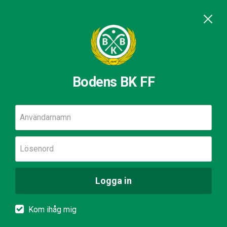
Bodens BK FF
Användarnamn
Lösenord
Logga in
Kom ihåg mig