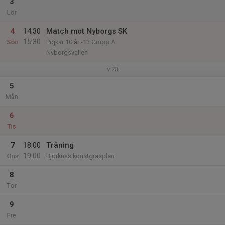
3
Lör
4
14:30
Match mot Nyborgs SK
15:30
Sön
Pojkar 10 år -13 Grupp A
Nyborgsvallen
v.23
5
Mån
6
Tis
7
18:00
Träning
19:00
Ons
Björknäs konstgräsplan
8
Tor
9
Fre