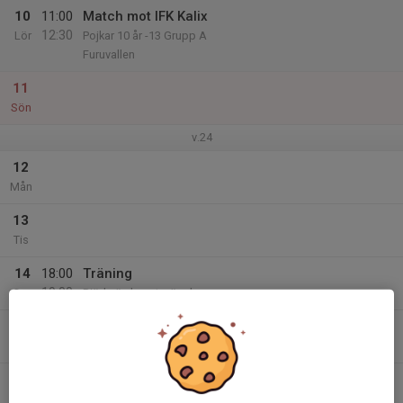
10
11:00
Match mot IFK Kalix
12:30
Lör
Pojkar 10 år -13 Grupp A
Furuvallen
11
Sön
v.24
12
Mån
13
Tis
14
18:00
Träning
19:00
Ons
Björknäs konstgräsplan
15
Tor
16
Fre