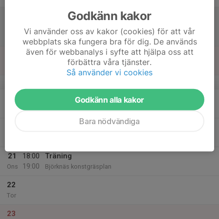
Godkänn kakor
17
10:00
Match mot Sävast AIF
11:00
Lör
Pojkar 10 år -13 Grupp A
Vi använder oss av kakor (cookies) för att vår
Björknäsvallen
webbplats ska fungera bra för dig. De används
även för webbanalys i syfte att hjälpa oss att
18
förbättra våra tjänster.
Sön
Så använder vi cookies
v.25
19
Godkänn alla kakor
Mån
Bara nödvändiga
20
Tis
21
18:00
Träning
19:00
Ons
Björknäs konstgräsplan
22
Tor
23