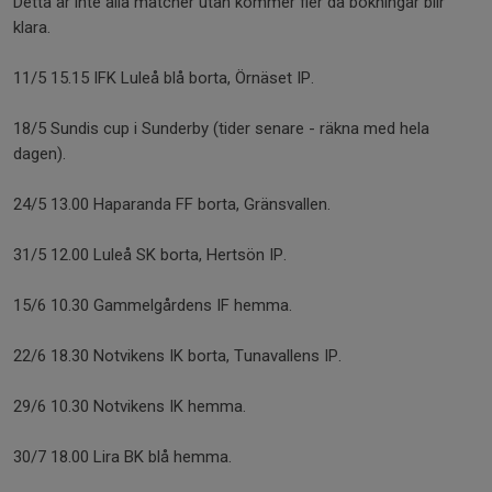
Detta är inte alla matcher utan kommer fler då bokningar blir
klara.
11/5 15.15 IFK Luleå blå borta, Örnäset IP.
18/5 Sundis cup i Sunderby (tider senare - räkna med hela
dagen).
24/5 13.00 Haparanda FF borta, Gränsvallen.
31/5 12.00 Luleå SK borta, Hertsön IP.
15/6 10.30 Gammelgårdens IF hemma.
22/6 18.30 Notvikens IK borta, Tunavallens IP.
29/6 10.30 Notvikens IK hemma.
30/7 18.00 Lira BK blå hemma.