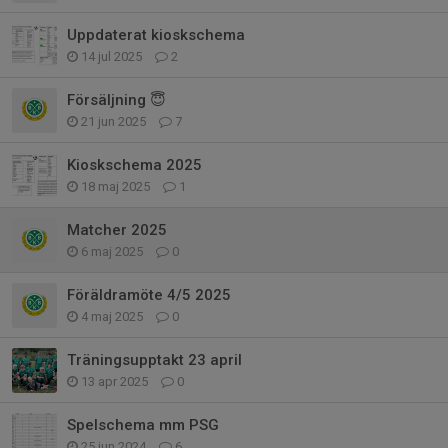
Uppdaterat kioskschema
14 jul 2025
2
Försäljning 😇
21 jun 2025
7
Kioskschema 2025
18 maj 2025
1
Matcher 2025
6 maj 2025
0
Föräldramöte 4/5 2025
4 maj 2025
0
Träningsupptakt 23 april
13 apr 2025
0
Spelschema mm PSG
25 jun 2024
6