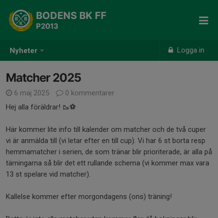
BODENS BK FF
P2013
Logga in
Nyheter
Matcher 2025
6 maj 2025
0 kommentarer
Hej alla föräldrar! 🥾⚽️
Här kommer lite info till kalender om matcher och de två cuper
vi är anmälda till (vi letar efter en till cup). Vi har 6 st borta resp
hemmamatcher i serien, de som tränar blir prioriterade, är alla på
tärningarna så blir det ett rullande schema (vi kommer max vara
13 st spelare vid matcher).
Kallelse kommer efter morgondagens (ons) träning!