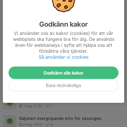
Tidigare nyheter
Godkänn kakor
Försäljningen för säsongen avslutad
Vi använder oss av kakor (cookies) för att vår
30 jun, 22:04
0
webbplats ska fungera bra för dig. De används
även för webbanalys i syfte att hjälpa oss att
Ny försäljning igång
förbättra våra tjänster.
2 jun, 19:35
3
Så använder vi cookies
Försäljningsinformation och dags att hämta kryddor!
28 maj, 22:29
0
Godkänn alla kakor
Hej alla föräldrar!
Bara nödvändiga
9 maj, 16:39
0
Första försäljningen för säsongen
7 maj, 11:52
1
Säljstart övergripande info för säsongen
2 maj, 19:13
0