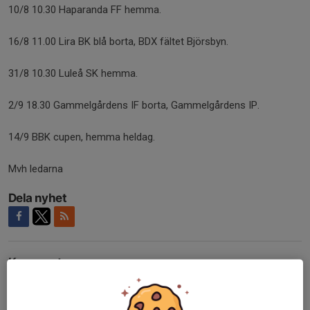
10/8 10.30 Haparanda FF hemma.
16/8 11.00 Lira BK blå borta, BDX fältet Björsbyn.
31/8 10.30 Luleå SK hemma.
2/9 18.30 Gammelgårdens IF borta, Gammelgårdens IP.
14/9 BBK cupen, hemma heldag.
Mvh ledarna
Dela nyhet
Kommentarer