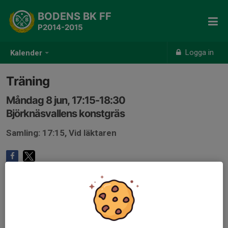
BODENS BK FF
P2014-2015
Logga in
Kalender
Träning
Måndag 8 jun, 17:15-18:30
Björknäsvallens konstgräs
Samling: 17:15, Vid läktaren