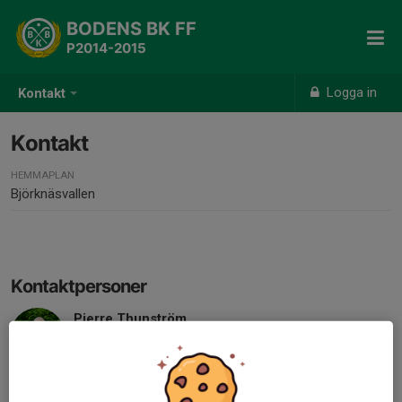
BODENS BK FF
P2014-2015
Logga in
Kontakt
Kontakt
HEMMAPLAN
Björknäsvallen
Kontaktpersoner
Pierre Thunström
Tränare
076-195 56 18
valpen69@hotmail.com