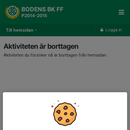
BODENS BK FF
P2014-2015
Logga in
Till hemsidan
Aktiviteten är borttagen
Aktiviteten du försöker nå är borttagen från hemsidan.