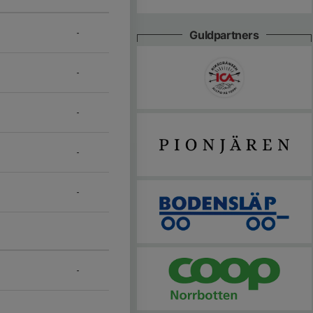
-
Guldpartners
-
-
-
-
-