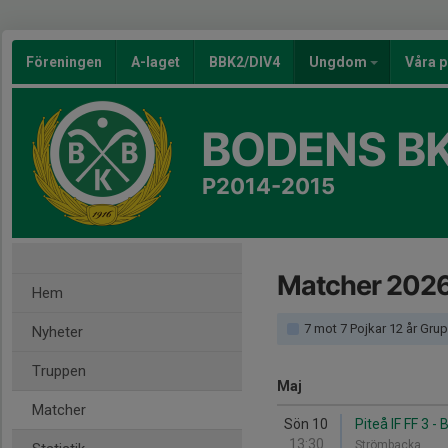
Föreningen
A-laget
BBK2/DIV4
Ungdom
Våra p
BODENS BK
P2014-2015
Matcher 202
Hem
7 mot 7 Pojkar 12 år Gru
Nyheter
Truppen
Maj
Matcher
Sön 10
Piteå IF FF 3 -
13:30
Strömbacka