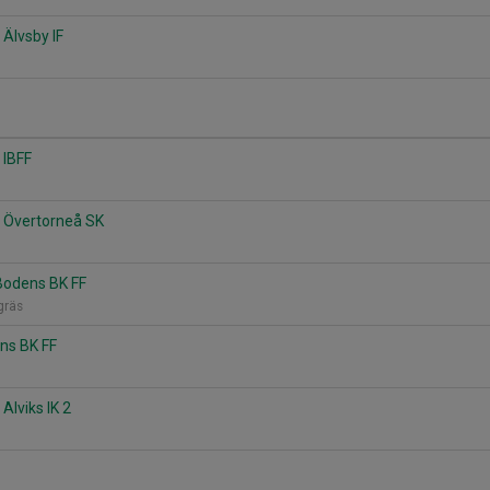
 Älvsby IF
 IBFF
- Övertorneå SK
Bodens BK FF
tgräs
ens BK FF
Alviks IK 2