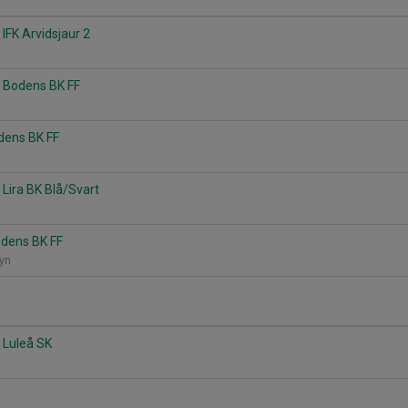
IFK Arvidsjaur 2
 - Bodens BK FF
dens BK FF
 Lira BK Blå/Svart
Bodens BK FF
byn
 Luleå SK