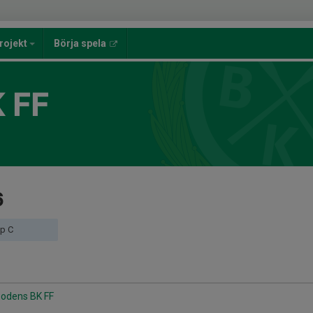
rojekt
Börja spela
 FF
6
pp C
 Bodens BK FF