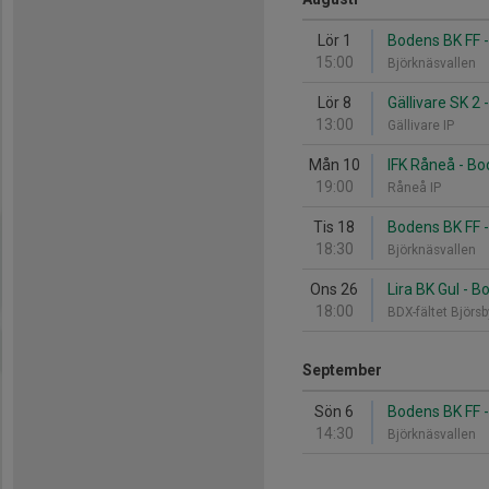
Lör 1
Bodens BK FF - 
15:00
Björknäsvallen
Lör 8
Gällivare SK 2
13:00
Gällivare IP
Mån 10
IFK Råneå - Bo
19:00
Råneå IP
Tis 18
Bodens BK FF -
18:30
Björknäsvallen
Ons 26
Lira BK Gul - 
18:00
BDX-fältet Björs
September
Sön 6
Bodens BK FF -
14:30
Björknäsvallen