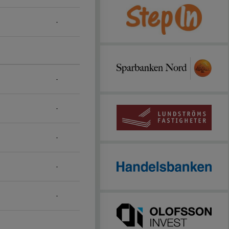
-
-
-
-
-
-