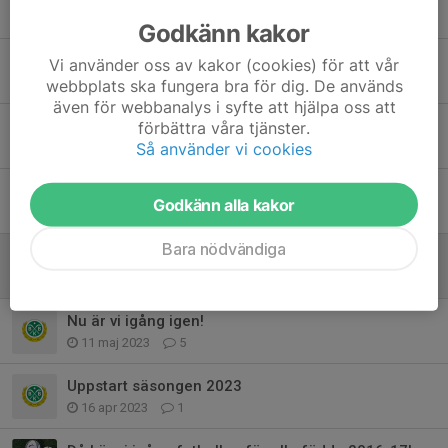
14 apr 2025
0
Godkänn kakor
Sammandrag födda 2016/17!
Vi använder oss av kakor (cookies) för att vår
28 aug 2023
0
webbplats ska fungera bra för dig. De används
även för webbanalys i syfte att hjälpa oss att
Sammandrag för våra yngsta spelare!
förbättra våra tjänster.
Så använder vi cookies
26 aug 2023
0
Sammandrag söndag 27/8!
Godkänn alla kakor
23 aug 2023
0
Bara nödvändiga
Regnet till trots!
18 maj 2023
0
Nu är vi igång igen!
11 maj 2023
5
Uppstart säsongen 2023
16 apr 2023
1