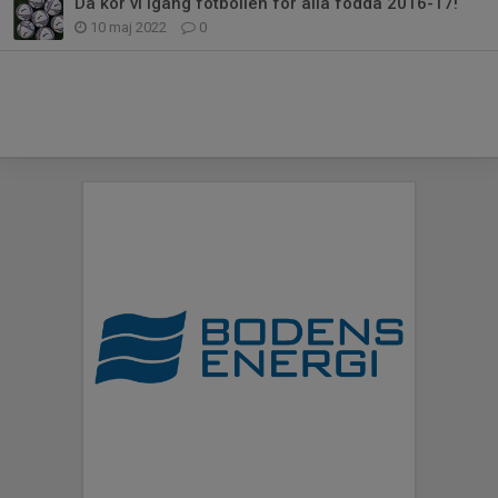
Då kör vi igång fotbollen för alla födda 2016-17!
10 maj 2022
0