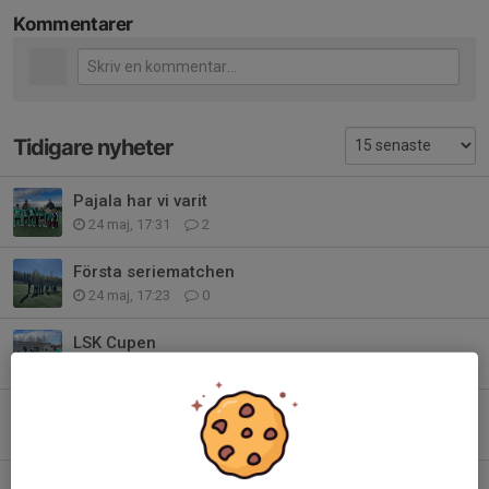
Kommentarer
Tidigare nyheter
Pajala har vi varit
24 maj, 17:31
2
Första seriematchen
24 maj, 17:23
0
LSK Cupen
5 maj, 17:30
0
Säsongen 2026 är igång!
29 apr, 12:21
0
Välkomna!