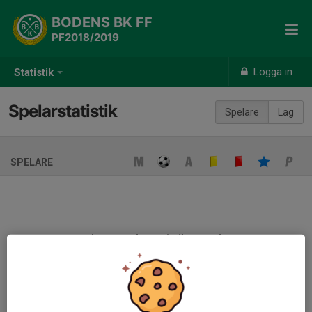
BODENS BK FF
PF2018/2019
Logga in
Statistik
Spelarstatistik
Spelare
Lag
SPELARE
Ingen spelarstatistik sparad
När ni fyller i uppställning på respektive match visas statistiken
automatiskt på denna sida