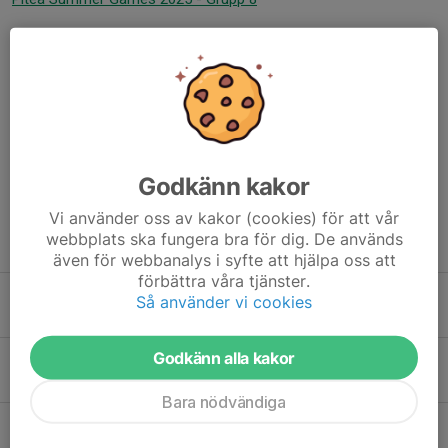
Dela nyhet
Kommentarer
Godkänn kakor
Vi använder oss av kakor (cookies) för att vår
webbplats ska fungera bra för dig. De används
Tidigare nyheter
även för webbanalys i syfte att hjälpa oss att
förbättra våra tjänster.
BBK P11/12 skakade mexikanskt elitlag!
Så använder vi cookies
1 jul, 01:51
2
Godkänn alla kakor
Vilken fotbollshelg
28 jun, 19:59
2
Bara nödvändiga
Nu hoppas vi
27 jun, 20:09
1