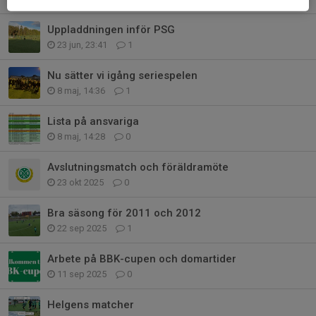
Uppladdningen inför PSG
23 jun, 23:41
1
Nu sätter vi igång seriespelen
8 maj, 14:36
1
Lista på ansvariga
8 maj, 14:28
0
Avslutningsmatch och föräldramöte
23 okt 2025
0
Bra säsong för 2011 och 2012
22 sep 2025
1
Arbete på BBK-cupen och domartider
11 sep 2025
0
Helgens matcher