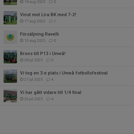
18 aug 2025
0
Vinst mot Lira BK med 7-2!
17 aug 2025
1
Försäljning Ravelli
13 aug 2025
0
Brons till P13 i Umeå!
28 jul 2025
0
Vi tog en 3:e plats i Umeå fotbollsfestival
27 jul 2025
4
Vi har gått vidare till 1/4 final
26 jul 2025
4