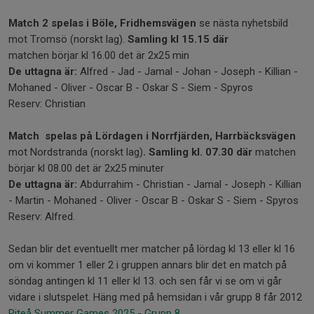
Match 2 spelas i Böle, Fridhemsvägen
se nästa nyhetsbild
mot Tromsö (norskt lag).
Samling kl 15.15 där
matchen börjar kl 16.00 det är 2x25 min
De uttagna är:
Alfred - Jad - Jamal - Johan - Joseph - Killian -
Mohaned - Oliver - Oscar B - Oskar S - Siem - Spyros
Reserv: Christian
Match spelas på Lördagen i Norrfjärden, Harrbäcksvägen
mot Nordstranda (norskt lag)
.
Samling kl. 07.30 där
matchen
börjar kl 08.00 det är 2x25 minuter
De uttagna är:
Abdurrahim - Christian - Jamal - Joseph - Killian
- Martin - Mohaned - Oliver - Oscar B - Oskar S - Siem - Spyros
Reserv: Alfred.
Sedan blir det eventuellt mer matcher på lördag kl 13 eller kl 16
om vi kommer 1 eller 2 i gruppen annars blir det en match på
söndag antingen kl 11 eller kl 13. och sen får vi se om vi går
vidare i slutspelet. Häng med på hemsidan i vår grupp 8 får 2012
Piteå Summer Games 2025 - Grupp 8