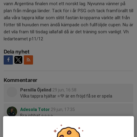
vann Argentina finalen mot ett norskt lag. Nyvunna vänner på
plan från många länder. Tack för i år PSG och tack framförallt till
alla våra tappra killar som slitit fastän kropparna värkte allt från
fötter till huvuden men ändå kämpade och fullföljde cupen. Nu är
det vila fram till tisdag iallafall då är det träning som vanligt. Vh
ledarteamet p11/12
Dela nyhet
Kommentarer
Pernilla Öjelind
29 jun, 16:58
Vilka tappra hjältar ⭐️💚 är en fröjd få se er spela
Adesola Totor
29 jun, 17:35
Bra jobbat ⭐️⭐️⭐️⭐️