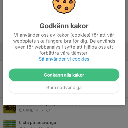
Tidigare nyheter
Godkänn kakor
BBK P11/12 skakade mexikanskt elitlag!
Vi använder oss av kakor (cookies) för att vår
1 jul, 01:51
2
webbplats ska fungera bra för dig. De används
även för webbanalys i syfte att hjälpa oss att
Vilken fotbollshelg
förbättra våra tjänster.
28 jun, 19:59
2
Så använder vi cookies
Nu hoppas vi
27 jun, 20:09
1
Godkänn alla kakor
Uppladdningen inför PSG
Bara nödvändiga
23 jun, 23:41
1
Nu sätter vi igång seriespelen
8 maj, 14:36
1
Lista på ansvariga