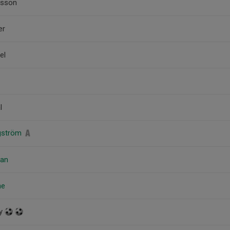
lsson
er
el
l
ggström
man
ne
ay