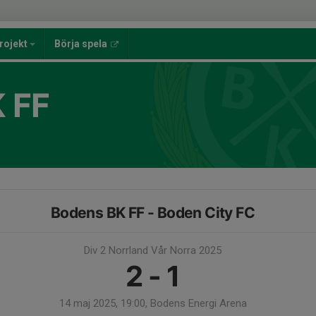
rojekt
Börja spela
 FF
Bodens BK FF - Boden City FC
Div 2 Norrland Vår Norra 2025
2 - 1
14 maj 2025, 19:00, Bodens Energi Arena