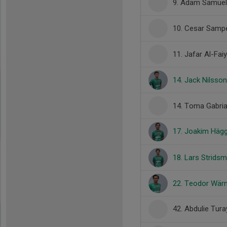
9. Adam Samue
10. Cesar Samp
11. Jafar Al-Faiy
14. Jack Nilsson
14. Toma Gabria
17. Joakim Hä
18. Lars Strids
22. Teodor Wär
42. Abdulie Tur