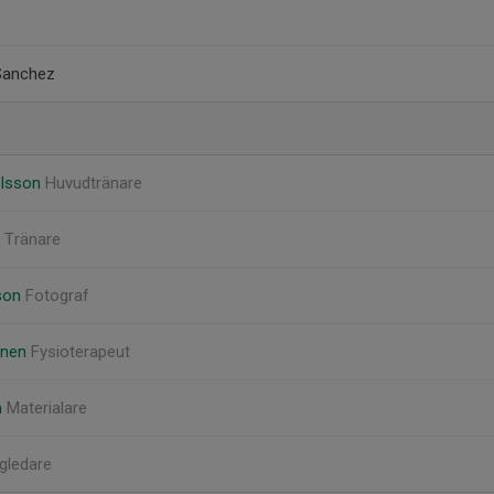
 Sanchez
elsson
Huvudtränare
n
Tränare
sson
Fotograf
anen
Fysioterapeut
n
Materialare
gledare