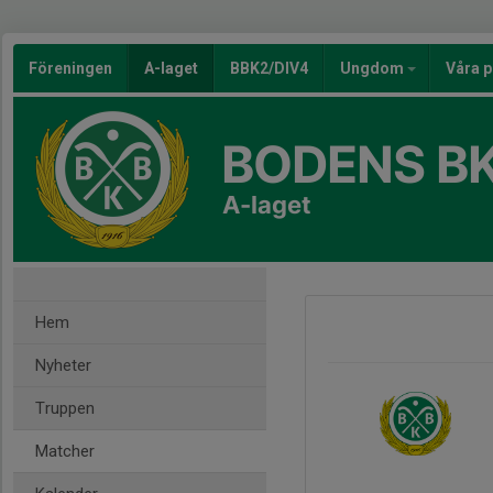
Föreningen
A-laget
BBK2/DIV4
Ungdom
Våra p
BODENS BK
A-laget
Hem
Nyheter
Truppen
Matcher