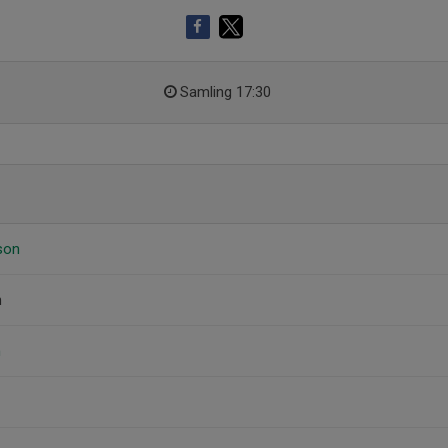
Samling 17:30
son
n
n