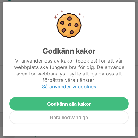
17. Joakim Häggström
18. Lars Stridsman
23. Sargal Amine Hejai
Godkänn kakor
42. Elton Bandh
Vi använder oss av kakor (cookies) för att vår
webbplats ska fungera bra för dig. De används
även för webbanalys i syfte att hjälpa oss att
99. Melvin Malmström
förbättra våra tjänster.
Så använder vi cookies
Babu Nian
Godkänn alla kakor
Daniel Salcedo Sanchez
Bara nödvändiga
Ledare
André Bylund
Tränare