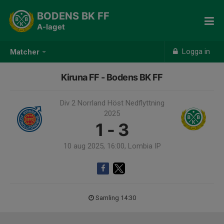
BODENS BK FF
A-laget
Logga in
Matcher
Kiruna FF - Bodens BK FF
Div 2 Norrland Höst Nedflyttning
2025
1 - 3
10 aug 2025, 16:00, Lombia IP
Samling 14:30