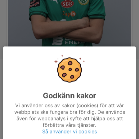
Position
Mittfältare
Ålder
20 år
Längd
180 cm
Godkänn kakor
Vikt
69 kg
Vi använder oss av kakor (cookies) för att vår
Tidigare klubbar
Moderklubb Haparanda FF, övriga
webbplats ska fungera bra för dig. De används
klubbar Svartbjörnsbyns FF
även för webbanalys i syfte att hjälpa oss att
förbättra våra tjänster.
Så använder vi cookies