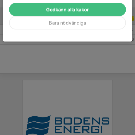
Godkänn alla kakor
A-LAGSSERIER
2021
Bara nödvändiga
2021 Div 4 Norra, Herrar
9
0
0
0
Totalt
9
0
0
0