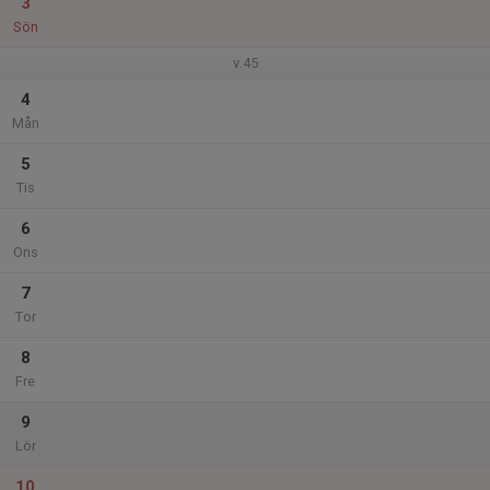
3
Sön
v.45
4
Mån
5
Tis
6
Ons
7
Tor
8
Fre
9
Lör
10