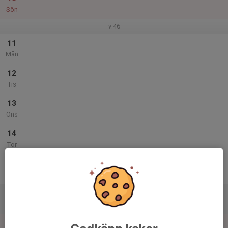
Sön
v.46
11
Mån
12
Tis
13
Ons
14
Tor
15
Fre
16
Lör
17
10:00
Inomhusträning