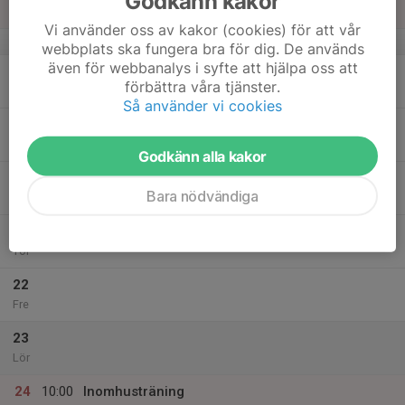
Godkänn kakor
11:00
Sön
Pjäshallen
Vi använder oss av kakor (cookies) för att vår
v.47
webbplats ska fungera bra för dig. De används
även för webbanalys i syfte att hjälpa oss att
18
förbättra våra tjänster.
Mån
Så använder vi cookies
19
Tis
Godkänn alla kakor
20
Bara nödvändiga
Ons
21
Tor
22
Fre
23
Lör
24
10:00
Inomhusträning