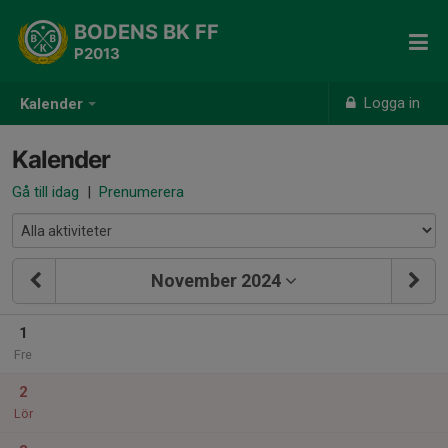
BODENS BK FF
P2013
Logga in
Kalender
Kalender
Gå till idag
|
Prenumerera
November 2024
1
Fre
2
Lör