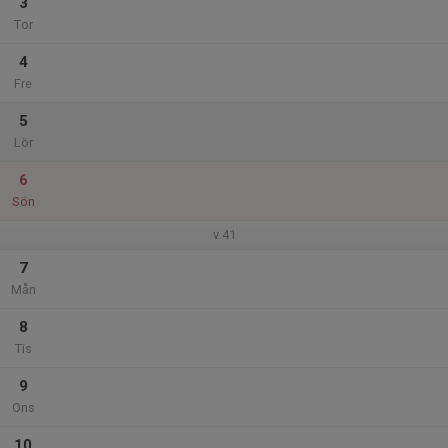
3
Tor
4
Fre
5
Lör
6
Sön
v.41
7
Mån
8
Tis
9
Ons
10