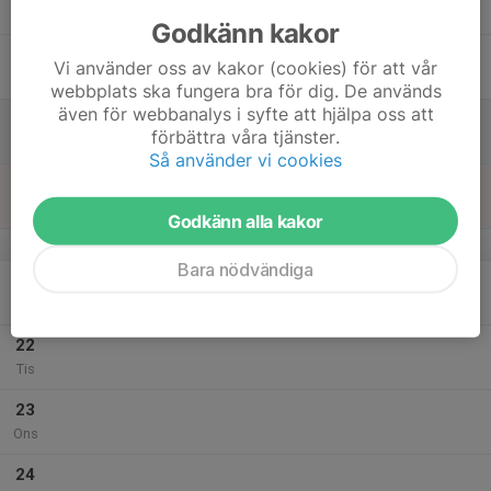
Tor
Godkänn kakor
18
Vi använder oss av kakor (cookies) för att vår
Fre
webbplats ska fungera bra för dig. De används
även för webbanalys i syfte att hjälpa oss att
19
förbättra våra tjänster.
Lör
Så använder vi cookies
20
Sön
Godkänn alla kakor
v.43
Bara nödvändiga
21
Mån
22
Tis
23
Ons
24