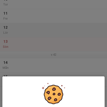
Tor
11
Fre
12
Lör
13
Sön
v.42
14
Mån
15
Tis
16
Ons
17