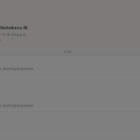
Notvikens IK
r 12 år Grupp E
P
v.26
n, konstgräsplanen
n, kontsgräsplanen