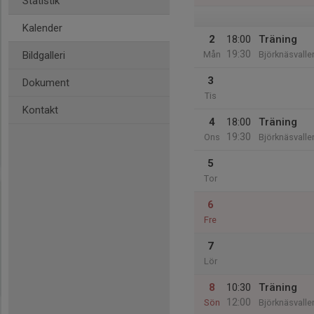
Statistik
Kalender
2
18:00
Träning
19:30
Bildgalleri
Mån
Björknäsvalle
3
Dokument
Tis
Kontakt
4
18:00
Träning
19:30
Ons
Björknäsvalle
5
Tor
6
Fre
7
Lör
8
10:30
Träning
12:00
Sön
Björknäsvalle