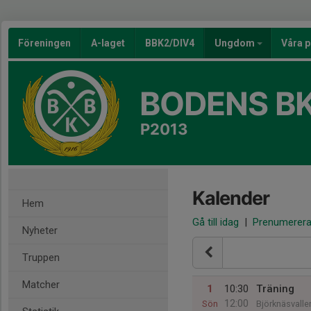
Föreningen
A-laget
BBK2/DIV4
Ungdom
Våra p
BODENS BK
P2013
Kalender
Hem
Gå till idag
|
Prenumerer
Nyheter
Truppen
Matcher
1
10:30
Träning
12:00
Sön
Björknäsvalle