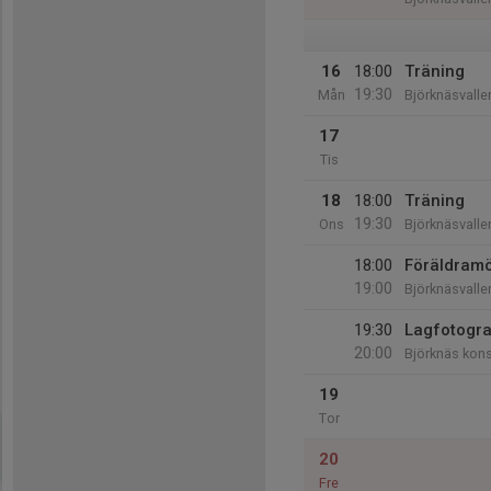
16
18:00
Träning
19:30
Mån
Björknäsvalle
17
Tis
18
18:00
Träning
19:30
Ons
Björknäsvalle
18:00
Föräldram
19:00
Björknäsvalle
19:30
Lagfotogra
20:00
Björknäs kon
19
Tor
20
Fre