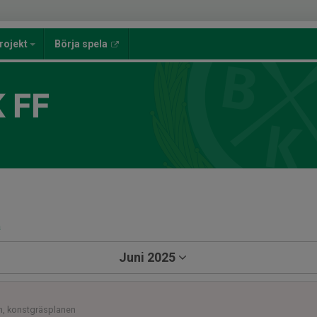
rojekt
Börja spela
 FF
a
Juni 2025
n, konstgräsplanen