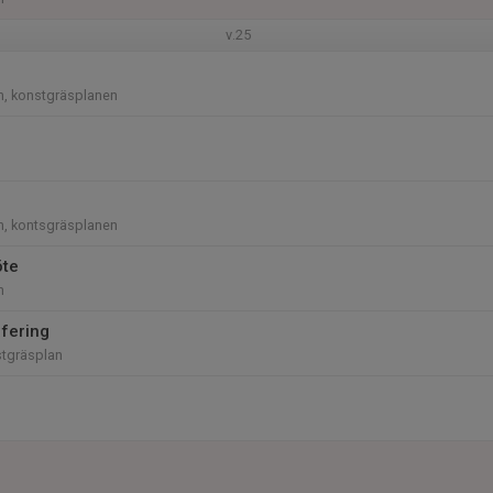
v.25
n, konstgräsplanen
n, kontsgräsplanen
öte
n
fering
stgräsplan