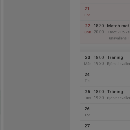
21
Lör
22
18:30
Match mot 
20:00
Sön
7 mot 7 Pojka
Tunavallens I
23
18:00
Träning
19:30
Mån
Björknäsvalle
24
Tis
25
18:00
Träning
19:30
Ons
Björknäsvalle
26
Tor
27