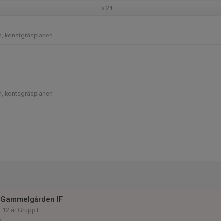
v.24
n, konstgräsplanen
n, kontsgräsplanen
 Gammelgården IF
r 12 år Grupp E
n