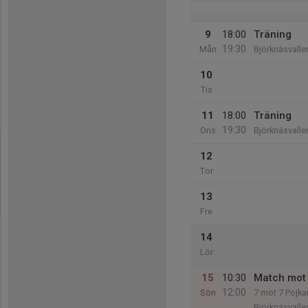
9
18:00
Träning
19:30
Mån
Björknäsvalle
10
Tis
11
18:00
Träning
19:30
Ons
Björknäsvalle
12
Tor
13
Fre
14
Lör
15
10:30
Match mot
12:00
Sön
7 mot 7 Pojka
Björknäsvalle