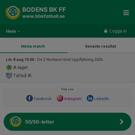
BODENS BK FF
www.bbkfotboll.se
Logga in
Hem
Nästa match
Senaste resultat
Lör 8 aug 13:00
- Div 2 Norrland Höst Uppflyttning 2026
A-laget
Täfteå IK
Följ oss
Facebook
Instagram
LinkedIn
50/50-lotter