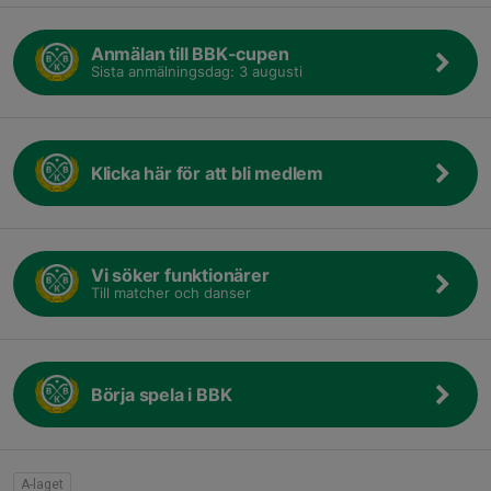
Anmälan till BBK-cupen
Sista anmälningsdag: 3 augusti
Klicka här för att bli medlem
Vi söker funktionärer
Till matcher och danser
Börja spela i BBK
A-laget