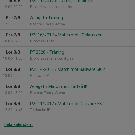
Tor 6/8
P2011/2012
»
Träning fotboll ute
19:00-20:30
Björknäsvallen konstgräs
Fre 7/8
A-laget
»
Träning
17:15-19:00
Bodens Energi Arena
Fre 7/8
P2016/2017
»
Match mot FC Norrsken
18:00-19:00
Björknäsvallen
Lör 8/8
PF 2020
»
Träning
10:00-11:00
Björknäsvallens konstgräs
Lör 8/8
P2014-2015
»
Match mot Gällivare SK 2
13:00-15:00
Gällivare IP
Lör 8/8
A-laget
»
Match mot Täfteå IK
13:00-15:00
Bodens Energi Arena
Lör 8/8
P2011/2012
»
Match mot Gällivare SK 1
13:30-14:45
Tallbacka IP
Hela kalendern