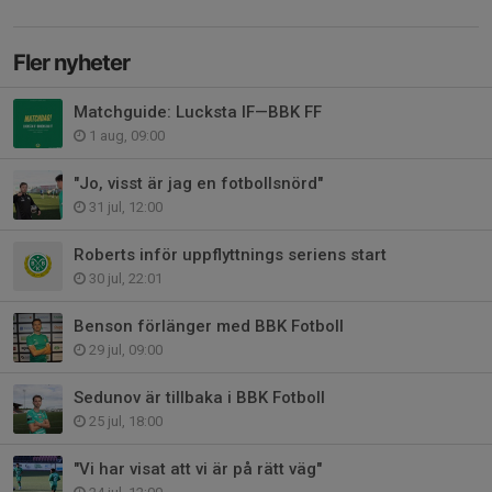
Fler nyheter
Matchguide: Lucksta IF—BBK FF
1 aug, 09:00
"Jo, visst är jag en fotbollsnörd"
31 jul, 12:00
Roberts inför uppflyttnings seriens start
30 jul, 22:01
Benson förlänger med BBK Fotboll
29 jul, 09:00
Sedunov är tillbaka i BBK Fotboll
25 jul, 18:00
"Vi har visat att vi är på rätt väg"