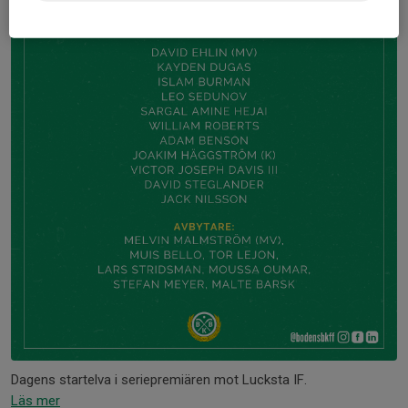
Dagens startelva i seriepremiären mot Lucksta IF.
Läs mer