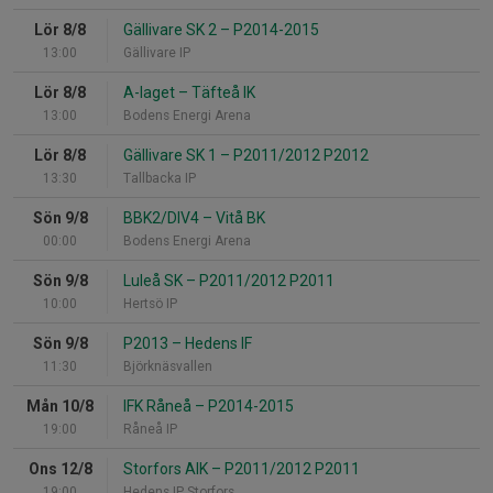
Lör 8/8
Gällivare SK 2
–
P2014-2015
13:00
Gällivare IP
Lör 8/8
A-laget
–
Täfteå IK
13:00
Bodens Energi Arena
Lör 8/8
Gällivare SK 1
–
P2011/2012 P2012
13:30
Tallbacka IP
Sön 9/8
BBK2/DIV4
–
Vitå BK
00:00
Bodens Energi Arena
Sön 9/8
Luleå SK
–
P2011/2012 P2011
10:00
Hertsö IP
Sön 9/8
P2013
–
Hedens IF
11:30
Björknäsvallen
Mån 10/8
IFK Råneå
–
P2014-2015
19:00
Råneå IP
Ons 12/8
Storfors AIK
–
P2011/2012 P2011
19:00
Hedens IP Storfors