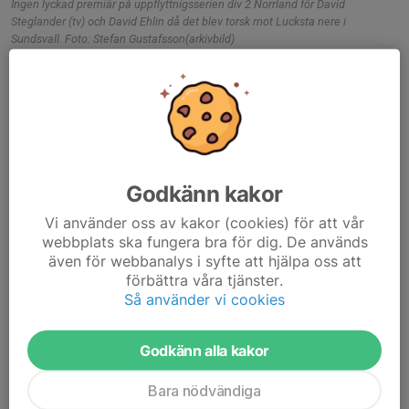
Ingen lyckad premiär på uppflyttnigsserien div 2 Norrland för David
Steglander (tv) och David Ehlin då det blev torsk mot Lucksta nere i
Sundsvall. Foto: Stefan Gustafsson(arkivbild)
BBK:s premiär i uppflyttningsserien div 2 Norrland blev nog
allt annat än vad man hade hoppats på. Lucksta vinner klart
med 3-0 (1-0) på sin hemmaplan nere i Sundsvall. Faktum
är att hemmalaget var närmare ytterligare...
Läs mer
Godkänn kakor
A-laget
Vi använder oss av kakor (cookies) för att vår
Startelvan mot Lucksta
webbplats ska fungera bra för dig. De används
även för webbanalys i syfte att hjälpa oss att
1 aug, 15:00
förbättra våra tjänster.
Så använder vi cookies
Godkänn alla kakor
Bara nödvändiga