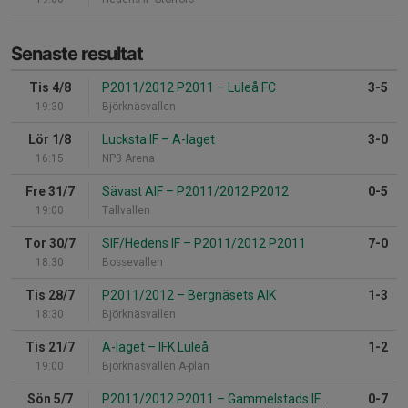
Senaste resultat
Tis 4/8
P2011/2012 P2011
–
Luleå FC
3-5
19:30
Björknäsvallen
Lör 1/8
Lucksta IF
–
A-laget
3-0
16:15
NP3 Arena
Fre 31/7
Sävast AIF
–
P2011/2012 P2012
0-5
19:00
Tallvallen
Tor 30/7
SIF/Hedens IF
–
P2011/2012 P2011
7-0
18:30
Bossevallen
Tis 28/7
P2011/2012
–
Bergnäsets AIK
1-3
18:30
Björknäsvallen
Tis 21/7
A-laget
–
IFK Luleå
1-2
19:00
Björknäsvallen A-plan
Sön 5/7
P2011/2012 P2011
–
Gammelstads IF Grön
0-7