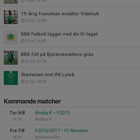
24 jul, 12:00
19-årig fransman ersätter Videhult
23 jul, 12:00
BBK Fotboll lägger ned div IV-laget
22 jul, 16:43
BBK föll på Björknäsvallens gräs
21 jul, 21:54
Startelvan mot IFK Luleå
21 jul, 18:00
Kommande matcher
Tor 6/8
Älvsby IF
–
P2013
18:30
Älvåkra IP
Fre 7/8
P2016/2017
–
FC Norrsken
18:00
Björknäsvallen