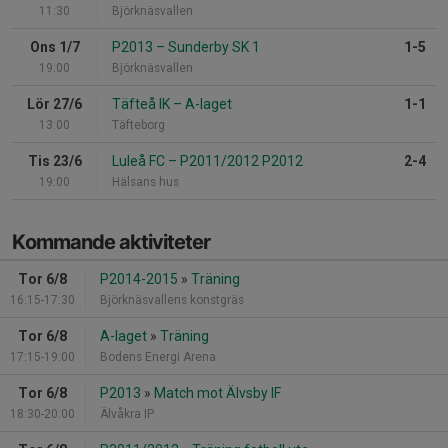
11:30
Björknäsvallen
Ons 1/7
P2013
–
Sunderby SK 1
1-5
19:00
Björknäsvallen
Lör 27/6
Täfteå IK
–
A-laget
1-1
13:00
Täfteborg
Tis 23/6
Luleå FC
–
P2011/2012 P2012
2-4
19:00
Hälsans hus
Kommande aktiviteter
Tor 6/8
P2014-2015
»
Träning
16:15-17:30
Björknäsvallens konstgräs
Tor 6/8
A-laget
»
Träning
17:15-19:00
Bodens Energi Arena
Tor 6/8
P2013
»
Match mot Älvsby IF
18:30-20:00
Älvåkra IP