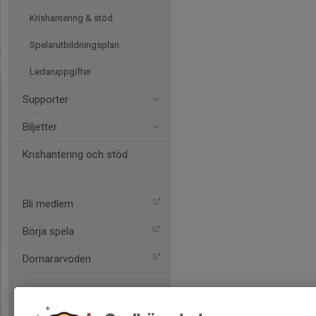
Krishantering & stöd
Spelarutbildningsplan
Ledaruppgifter
Supporter
Biljetter
Krishantering och stöd
Bli medlem
Börja spela
Domararvoden