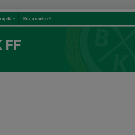
rojekt
Börja spela
 FF