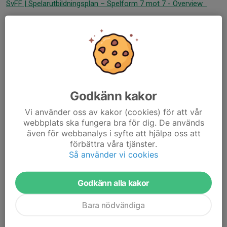
SvFF | Spelarutbildningsplan – Spelform 7 mot 7 - Overview
SvFF | Spelarutbildningsplan – Spelform 9 mot 9 - Overview
SvFF | Spelarutbildningsplan – Spelform 11 mot 11 - Overview
SvFF:s Spelarutbildningsplan
SvFF | Spelarutbildningsplan - Overview
Godkänn kakor
Dispenser 2026
Vi använder oss av kakor (cookies) för att vår
webbplats ska fungera bra för dig. De används
Hej!
även för webbanalys i syfte att hjälpa oss att
förbättra våra tjänster.
Klicka på länken för info om dispensförfarandet.
Så använder vi cookies
Dispenser 2025
Godkänn alla kakor
Bara nödvändiga