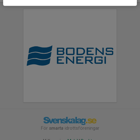
För
smarta
idrottsföreningar